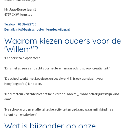
Mr. Jaap Burgerlaan 1
4797 CX Willemstad
Telefoon: 0168-472736
E-mail: info@basisschool-willemdezwijger.nl
Waarom kiezen ouders voor de
'Willem"?
'Er heerst zo'n open sfeer!'
'Er is niet alleen aandacht voor het leren, maar ook juist voor creativiteit.'
'De school werkt met Levelspel en Levelwerk! Er is ook aandacht voor
hoog(begaafde) kinderen.'
'De directeur vertelde niet het hele verhaal aan mij, maar betrok juist mijn kind
erin'
'Na school worden er allerlei leuke activiteiten gedaan, waar mijn kind haar
talent kan ontdekken.'
Wat is bijzonder op onze