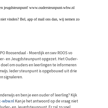
 en jeugdsteunpunt! www.oudersteunpunt-wbw.nl
niet vinden? Bel, app of mail ons dan, wij nemen zo
O Roosendaal - Moerdijk en swv ROOS vo
er- en Jeugdsteunpunt opgezet. Het Ouder-
 doel om ouders en leerlingen te informeren
rwijs. Ieder steunpunt is opgebouwd uit drie
en signaleren.
derwijs en ben je een ouder of leerling? Kijk
-wbw.nl
Kan je het antwoord op de vraag niet
 Ouder- en Jeugdsteunpunt. Er zal zo snel