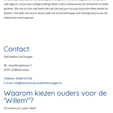
ook logisch, maar een veilige prettige sfeer is een voorwaarde om kinderen te laten
groeien. We zijn er dan ook best trots op dat we jaar na jaar de juiste sfeer weten te
bieden. Die sfeer die ons in staat stelt om onze leerlingen een stevige basis voor de
toekomst mee te geven.
Contact
OBS Willem de Zwijger
Mr. Jaap Burgerlaan 1
4797 CX Willemstad
Telefoon: 0168-472736
E-mail: info@basisschool-willemdezwijger.nl
Waarom kiezen ouders voor de
'Willem"?
'Er heerst zo'n open sfeer!'