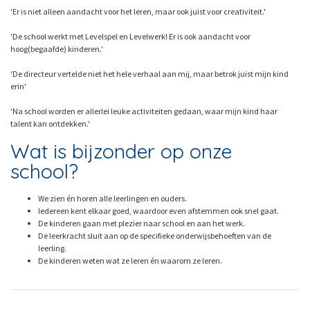
'Er is niet alleen aandacht voor het leren, maar ook juist voor creativiteit.'
'De school werkt met Levelspel en Levelwerk! Er is ook aandacht voor
hoog(begaafde) kinderen.'
'De directeur vertelde niet het hele verhaal aan mij, maar betrok juist mijn kind
erin'
'Na school worden er allerlei leuke activiteiten gedaan, waar mijn kind haar
talent kan ontdekken.'
Wat is bijzonder op onze
school?
We zien én horen alle leerlingen en ouders.
Iedereen kent elkaar goed, waardoor even afstemmen ook snel gaat.
De kinderen gaan met plezier naar school en aan het werk.
De leerkracht sluit aan op de specifieke onderwijsbehoeften van de
leerling.
De kinderen weten wat ze leren én waarom ze leren.