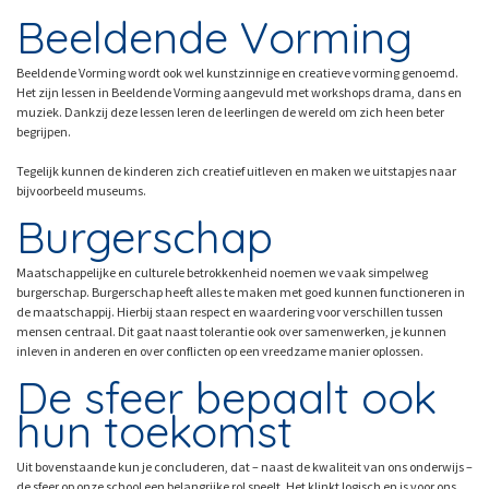
Beeldende Vorming
Beeldende Vorming wordt ook wel kunstzinnige en creatieve vorming genoemd.
Het zijn lessen in Beeldende Vorming aangevuld met workshops drama, dans en
muziek. Dankzij deze lessen leren de leerlingen de wereld om zich heen beter
begrijpen.
Tegelijk kunnen de kinderen zich creatief uitleven en maken we uitstapjes naar
bijvoorbeeld museums.
Burgerschap
Maatschappelijke en culturele betrokkenheid noemen we vaak simpelweg
burgerschap. Burgerschap heeft alles te maken met goed kunnen functioneren in
de maatschappij. Hierbij staan respect en waardering voor verschillen tussen
mensen centraal. Dit gaat naast tolerantie ook over samenwerken, je kunnen
inleven in anderen en over conflicten op een vreedzame manier oplossen.
De sfeer bepaalt ook
hun toekomst
Uit bovenstaande kun je concluderen, dat – naast de kwaliteit van ons onderwijs –
de sfeer op onze school een belangrijke rol speelt. Het klinkt logisch en is voor ons