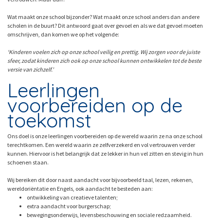
Wat maakt onze school bijzonder? Wat maakt onze school anders dan andere
scholen in de buurt? Dit antwoord gaat over gevoel en als we dat gevoel moeten
omschrijven, dan komen we op het volgende:
‘Kinderen voelen zich op onze school veilig en prettig. Wij zorgen voor de juiste
sfeer, zodat kinderen zich ook op onze school kunnen ontwikkelen tot de beste
versie van zichzelf.’
Leerlingen
voorbereiden op de
toekomst
Ons doel is onze leerlingen voorbereiden op de wereld waarin ze na onze school
terechtkomen. Een wereld waarin ze zelfverzekerd en vol vertrouwen verder
kunnen. Hiervoor is het belangrijk dat ze lekker in hun vel zitten en stevig in hun
schoenen staan.
Wij bereiken dit door naast aandacht voor bijvoorbeeld taal, lezen, rekenen,
wereldoriëntatie en Engels, ook aandacht te besteden aan:
ontwikkeling van creatieve talenten;
extra aandacht voor burgerschap;
bewegingsonderwijs, levensbeschouwing en sociale redzaamheid.