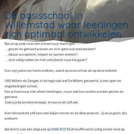
De basisschool in
Willemstad waar leerlingen
zich optimaal ontwikkelen
Ben je op zoek naar een school waar leerlingen…
… gezien en gehoord worden en zich optimaal ontwikkelen?
… elkaar accepteren, helpen en samen werken?
… zich veilig voelen en met veel plezier naar toe gaan?
Dan zijn jullie van harte welkom, zowel op onze school als op deze website.
OBS Willem de Zwijger, in de regio ook wel De Willem genoemd, is een open en
ongedwongen school.
Een school waar niet alleen leerlingen, maar ook hun ouders worden gezien en
gehoord.
Zodra je bij ons binnenloopt, ervaar je dit zelf ook.
Kom binnenkort zelf eens een kijkje nemen en de sfeer proeven. Jij en je gezin zijn
welkom!
Bel direct voor een afspraak op
0168-472736
of snuffel eerst rustig verder rond op