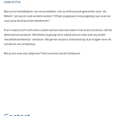
0168-472736
Ben je na het bekijken van onze website, net zo enthousiast geworden over ‘de
Willem’ als wij en veel andere ouders? Of ben je gewoon nieuwsgierig naar wat we
voor jouw kind kunnen betekenen?
Dan moet je toch echt eens nader komen kennismaken met onze school en zelf de
sfeer komen proeven. We leiden je graag rond zodat je kunt zien wat wij onder
‘kwaliteitsonderwijs’ verstaan. We geven daarna antwoord op al je vragen over de
school en ons onderwijs.
Bel jij ons voor een afspraak? Het nummer staat hierboven.