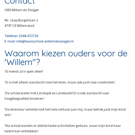
Contact
OBS Willem de Zwijger
Mr. Jaap Burgerlaan 1
4797 CX Willemstad
Telefoon: 0168-472736
E-mail: info@basisschool-willemdezwijger.nl
Waarom kiezen ouders voor de
'Willem"?
'Er heerst zo'n open sfeer!'
'Er is niet alleen aandacht voor het leren, maar ook juist voor creativiteit.'
'De school werkt met Levelspel en Levelwerk! Er is ook aandacht voor
hoog(begaafde) kinderen.'
'De directeur vertelde niet het hele verhaal aan mij, maar betrok juist mijn kind
erin'
'Na school worden er allerlei leuke activiteiten gedaan, waar mijn kind haar
talent kan ontdekken.'