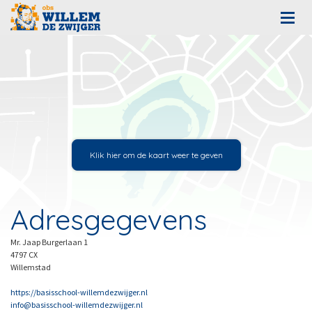
Adresgegevens
Mr. Jaap Burgerlaan 1
4797 CX
Willemstad
https://basisschool-willemdezwijger.nl
info@basisschool-willemdezwijger.nl